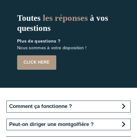
les réponses
Toutes
à vos
questions
Plus de questions ?
Nous sommes à votre disposition !
CLICK HERE
Comment ça fonctionne ?
L'air contenu dans l'enveloppe de la
Peut-on diriger une montgolfière ?
montgolfière est réchauffé par le bruleur.
Quand il est nettement plus chaud que l'air