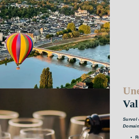
Une
Val
Survol 
Domaine
R