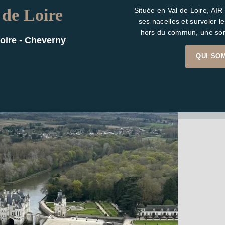
 de Loire
Située en Val de Loire, AI
ses nacelles et survoler l
hors du commun, une sort
oire - Cheverny
QUI SO