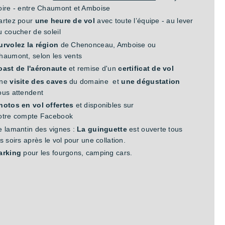
oire - entre Chaumont et Amboise
artez pour
une heure de vol
avec toute l’équipe - au lever
u coucher de soleil
urvolez la région
de Chenonceau, Amboise ou
haumont, selon les vents
oast de l'aéronaute
et remise d'un
certificat de vol
ne
visite des caves
du domaine et
une dégustation
ous attendent
hotos en vol offertes
et disponibles sur
otre compte Facebook
e lamantin des vignes :
La guinguette
est ouverte tous
es soirs après le vol pour une collation.
arking
pour les fourgons, camping cars.