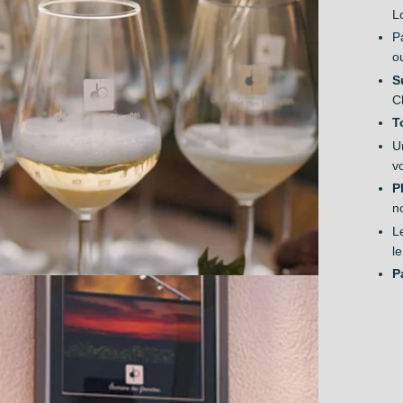
L
P
o
S
C
T
U
v
P
n
L
l
P