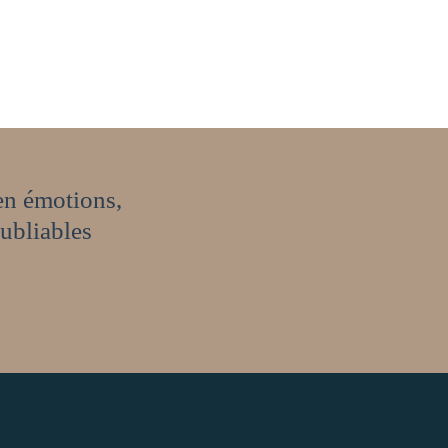
en émotions,
oubliables
!